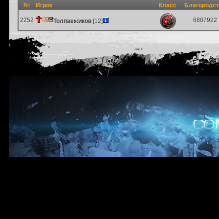
№
Игрок
Класс
Благородс
2252
6807922
Толпаежиков
[12]