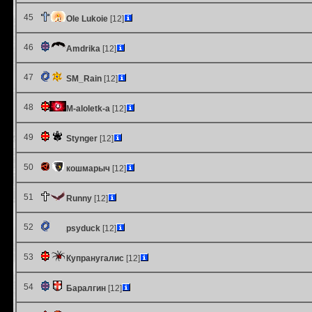
45
Ole Lukoie
[12]
46
Amdrika
[12]
47
SM_Rain
[12]
48
M-aloletk-a
[12]
49
Stynger
[12]
50
кошмарыч
[12]
51
Runny
[12]
52
psyduck
[12]
53
Купранугалис
[12]
54
Баралгин
[12]