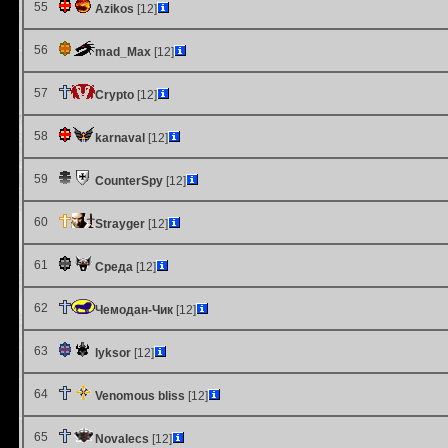
55
Azikos
[12]
56
mad_Max
[12]
57
Crypto
[12]
58
karnaval
[12]
59
CounterSpy
[12]
60
Strayger
[12]
61
Среда
[12]
62
Чемодан-Чик
[12]
63
lyksor
[12]
64
Venomous bliss
[12]
65
Novalecs
[12]