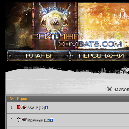
НАИБОЛ
№
Игрок
1
SSA-P
[12]
2
Мрачный
[12]