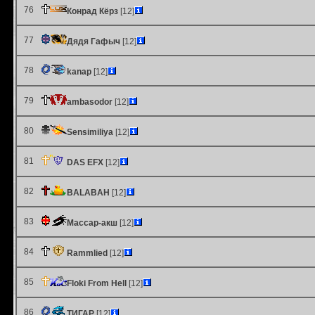
76
Конрад Кёрз
[12]
77
Дядя Гафыч
[12]
78
kanap
[12]
79
ambasodor
[12]
80
Sensimiliya
[12]
81
DAS EFX
[12]
82
BALABAH
[12]
83
Массар-акш
[12]
84
Rammlied
[12]
85
Floki From Hell
[12]
86
ТИГАР
[12]