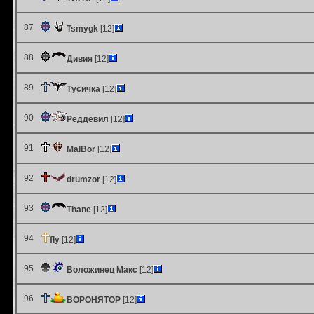
87
Tsmygk
[12]
88
Дивия
[12]
89
Тусичка
[12]
90
Реддевил
[12]
91
MalBor
[12]
92
drumzor
[12]
93
Thane
[12]
94
fly
[12]
95
Воложинец Макс
[12]
96
ВОРОНЯТОР
[12]