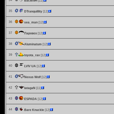
34
Василич
[12]
35
DTranquillity
[12]
36
sea_man
[12]
37
Паровоз
[12]
38
Aluminatum
[12]
39
toyota_rav
[12]
40
LVIV UA
[12]
41
Nexus Wolf
[12]
42
IatagaN
[11]
43
ESPADA
[12]
44
Bare Knuckle
[12]