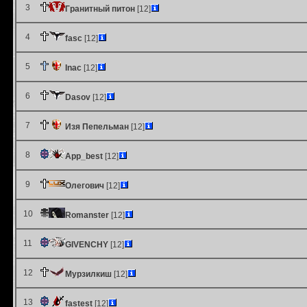
3
Гранитный питон
[12]
4
fasc
[12]
5
Inac
[12]
6
Dasov
[12]
7
Изя Пепельман
[12]
8
App_best
[12]
9
Олегович
[12]
10
Romanster
[12]
11
GIVENCHY
[12]
12
Мурзилкиш
[12]
13
fastest
[12]