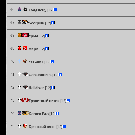
66
Кэндзюцу
[12]
67
Scorpius
[12]
68
Урыч
[12]
69
Mapk
[12]
70
УЛЬФАТ
[12]
71
Constantinus
[12]
72
Helldiver
[12]
73
Гранитный питон
[12]
74
Korona Bro
[12]
75
Брянский слон
[12]