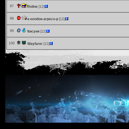
97
Roline
[12]
98
к-олобок-агресо-р
[12]
99
Кисуня
[12]
100
Wayfarer
[12]