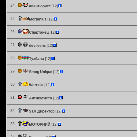
24
авантюрист
[12]
25
Mortanius
[12]
26
Спартанец
[12]
27
devileens
[12]
28
Тузбала
[12]
29
Smog Unique
[12]
30
Wartsila
[12]
31
Антикатисто
[12]
32
Зам Директор
[12]
33
МОТОРНИЙ
[12]