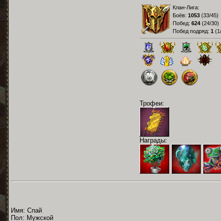
Клан-Лига:
Боёв:
1053
(
33/45
)
Побед:
624
(
24/30
)
Побед подряд:
1
(
1
Трофеи:
Награды:
Имя: Спай
Пол: Мужской