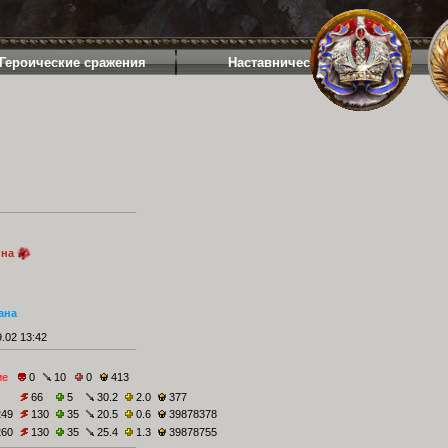
Героические сражения
Наставничество
ина
ана
.02 13:42
ие
0
10
0
413
66
5
30.2
2.0
377
249
130
35
20.5
0.6
39878378
260
130
35
25.4
1.3
39878755