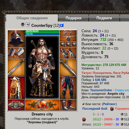
Общие сведения
Подарки
Подвиги
CounterSpy
[12]
Сила:
24
(3 + 21)
8695/8695
56/56
Ловкость:
24
(3 + 21)
Интуиция:
732
(250 + 482)
Выносливость:
36
Интеллект:
22
(0 + 22)
Мудрость:
0
Духовность:
75
Могущество: 278 129 675 448
Уровень: 12
Титул: Покоритель Лиги Руб
Уровень благородства: 191
Побед:
1 636 585
Поражений: 87 408
Ничьих: 643
Клан:
TeutonicOrder
-
Глава кл
Место рождения:
Angels city
День рождения персонажа: 11.09
Бои чести: (
Рейтинг
)
Последний бой
:
Поражен
Dreams city
3
-
1
-
0
11
Персонаж сейчас находится в клубе.
16112
-
34996
-
38
51
"Хоромы (подвал)"
Итого:
16115
-
34997
-
38
51