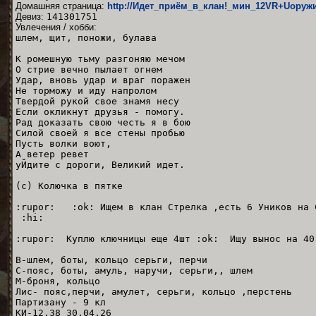
Домашняя страница:
http://Идет_приём_в_клан!_мин_12VR+Uоруж
Девиз:
141301751
Увлечения / хобби:
шлем, щит, поножи, булава
К ромешную тьму разгоняю мечом
О стрие вечно пылает огнем
Удар, вновь удар и враг поражен
Не торможу и иду напролом
Твердой рукой свое знамя несу
Если окликнут друзья - помогу.
Рад доказать свою честь я в бою
Силой своей я все стены пробью
Пусть волки воют,
А ветер ревет
уЙдите с дороги, Великий идет.
(с) Колючка в пятке
:rupor: :ok: Ищем в клан Стрелка ,есть 6 Уников на С
:hi:
:rupor: Куплю ключницы еще 4шт :ok: Ищу вынос на 4
В-шлем, боты, кольцо серьги, перчи
С-пояс, боты, амуль, наручи, серьги,, шлем
М-броня, кольцо
Лис- пояс,перчи, амулет, серьги, кольцо ,перстень
Партизану - 9 кл
КИ-12.38 30.04.26