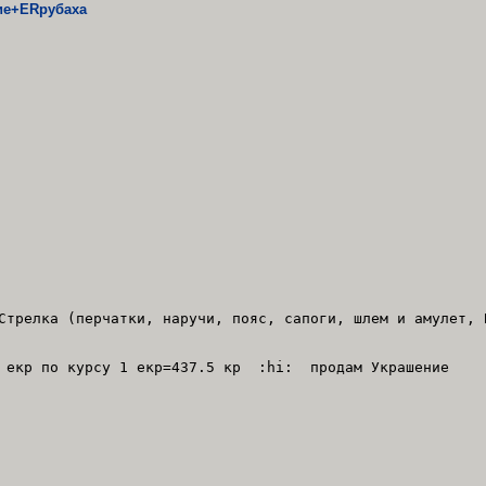
ие+ERрубаха
трелка (перчатки, наручи, пояс, сапоги, шлем и амулет, 
0 екр по курсу 1 екр=437.5 кр :hi: продам Украшение