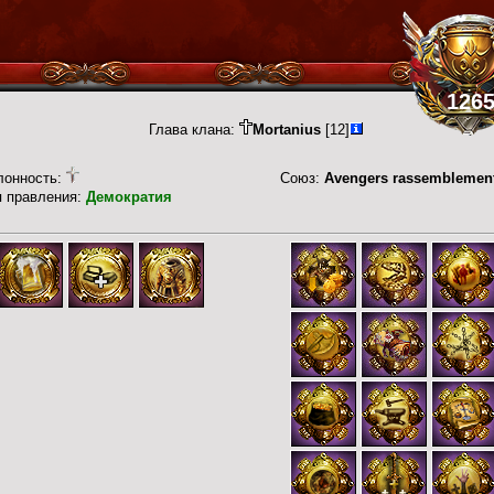
126
Глава клана:
Mortanius
[12]
лонность:
Союз:
Avengers rassemblemen
п правления:
Демократия