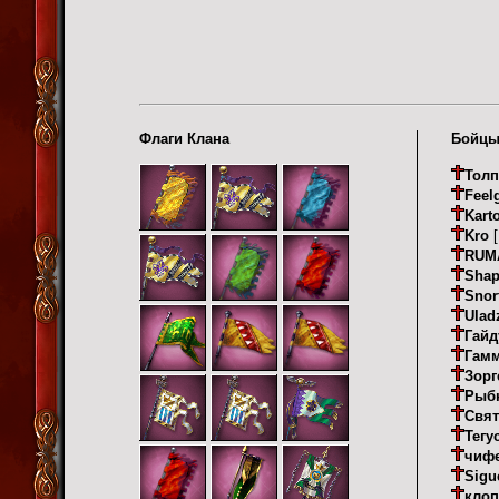
Флаги Клана
Бойцы
Толп
Feel
Kart
Kro
[
RUM
Shap
Snor
Ulad
Гайд
Гам
Зорг
Рыб
Свят
Тегу
чиф
Sigu
кло