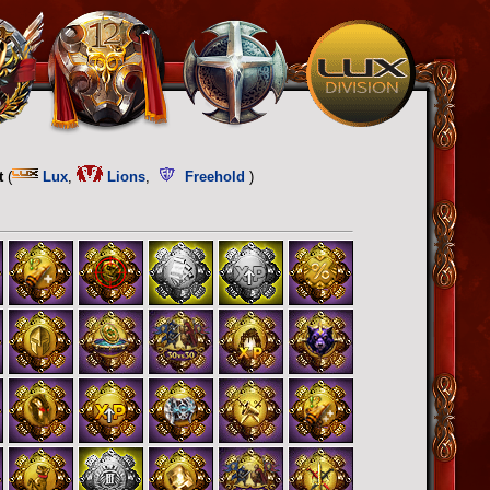
5
t
(
Lux
,
Lions
,
Freehold
)