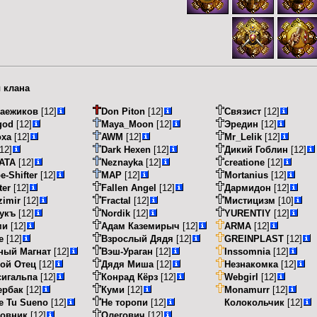
 клана
аежиков
[12]
Don Piton
[12]
Связист
[12]
god
[12]
Maya_Moon
[12]
Эредин
[12]
oxa
[12]
AWM
[12]
Mr_Lelik
[12]
12]
Dark Hexen
[12]
Дикий Гоблин
[12]
ATA
[12]
Neznayka
[12]
creatione
[12]
e-Shifter
[12]
МАР
[12]
Mortanius
[12]
ter
[12]
Fallen Angel
[12]
Дармидон
[12]
zimir
[12]
Fractal
[12]
Мистицизм
[10]
укъ
[12]
Nordik
[12]
YURENTIY
[12]
ми
[12]
Адам Каземирыч
[12]
ARMA
[12]
е
[12]
Взрослый Дядя
[12]
GREINPLAST
[12]
ный Магнат
[12]
Вэш-Ураган
[12]
Inssomnia
[12]
ой Отец
[12]
Дядя Миша
[12]
Незнакомка
[12]
сигальпа
[12]
Конрад Кёрз
[12]
Webgirl
[12]
ербак
[12]
Куми
[12]
Monamurr
[12]
e Tu Sueno
[12]
Не торопи
[12]
Колокольчик
[12]
повник
[12]
Олегович
[12]