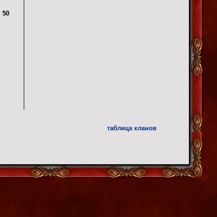
:
50
таблица кланов