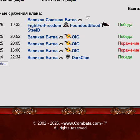
Всего
ные сражения клана:
Великая Союзная Битва
vs
26
19:33
Победа
FightForFreedom
FoundoutBlood
SteelD
25
20:52
Победа
Великая Битва
vs
OIG
25
20:05
Поражение
Великая Битва
vs
OIG
25
16:00
Поражение
Великая Битва
vs
OIG
24
22:34
Победа
Великая Битва
vs
DarkClan
© 2002 - 2026, «
www.Combats.com
»™
All rights reserved