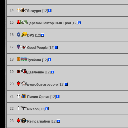
14
Strayger
[12]
15
Царевич Гектор Сын Трои
[12]
16
DPS
[12]
17
Good People
[12]
18
Тузбала
[12]
19
Давление
[12]
20
к-олобок-агресо-р
[12]
21
Пилип Орлик
[12]
22
Nixson
[12]
23
Reincarnation
[12]