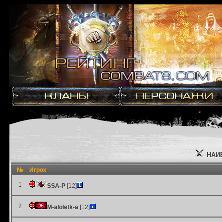
НАИ
№
Игрок
1
SSA-P
[12]
2
M-aloletk-a
[12]