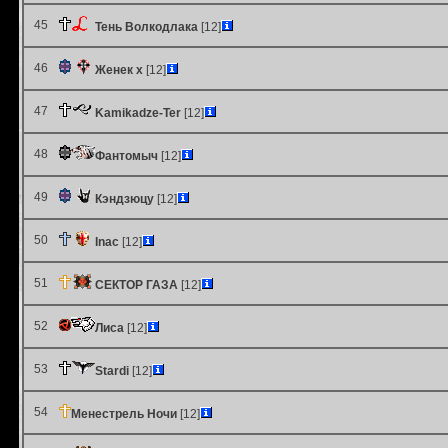
45
Тень Волкодлака
[12]
46
Женек х
[12]
47
Kamikadze-Ter
[12]
48
Фантомыч
[12]
49
Кэндзюцу
[12]
50
Inac
[12]
51
СЕКТОР ГАЗА
[12]
52
Лиса
[12]
53
Stardi
[12]
54
Менестрель Ночи
[12]