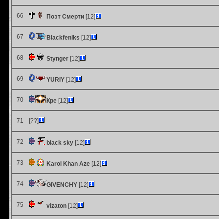
66
Поэт Смерти
[12]
67
Blackfeniks
[12]
68
Stynger
[12]
69
YURIY
[12]
70
Кре
[12]
71
[??]
72
black sky
[12]
73
Karol Khan Aze
[12]
74
GIVENCHY
[12]
75
vizaton
[12]