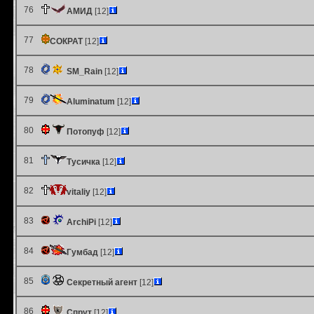
76
АМИД
[12]
77
СОКРАТ
[12]
78
SM_Rain
[12]
79
Aluminatum
[12]
80
Потопуф
[12]
81
Тусичка
[12]
82
vitaliy
[12]
83
ArchiPi
[12]
84
Гумбад
[12]
85
Секретный агент
[12]
86
Спрут
[12]