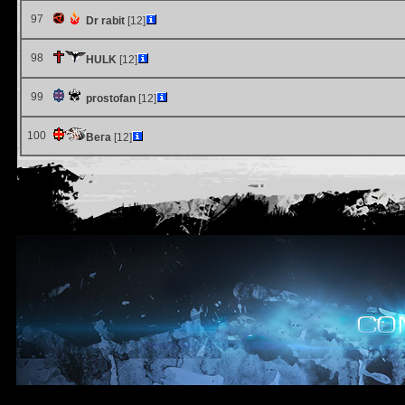
97
Dr rabit
[12]
98
HULK
[12]
99
prostofan
[12]
100
Вега
[12]