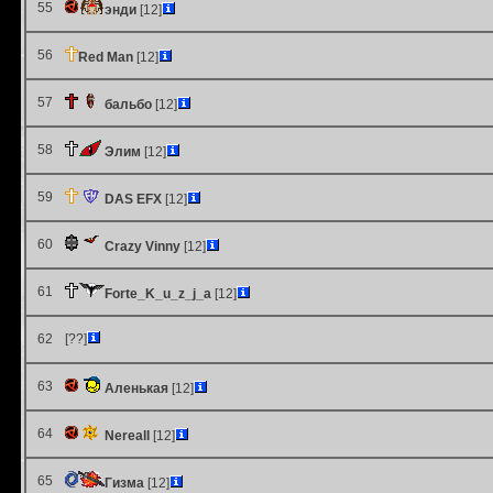
55
энди
[12]
56
Red Man
[12]
57
бальбо
[12]
58
Элим
[12]
59
DAS EFX
[12]
60
Crazy Vinny
[12]
61
Forte_K_u_z_j_a
[12]
62
[??]
63
Аленькая
[12]
64
Nereall
[12]
65
Гизма
[12]