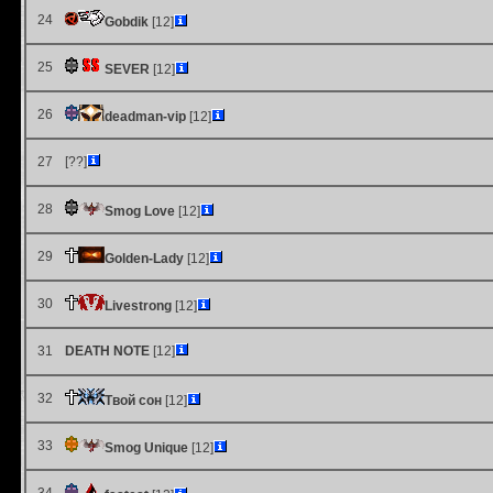
24
Gobdik
[12]
25
SEVER
[12]
26
deadman-vip
[12]
27
[??]
28
Smog Love
[12]
29
Golden-Lady
[12]
30
Livestrong
[12]
31
DEATH NOTE
[12]
32
Твой сон
[12]
33
Smog Unique
[12]