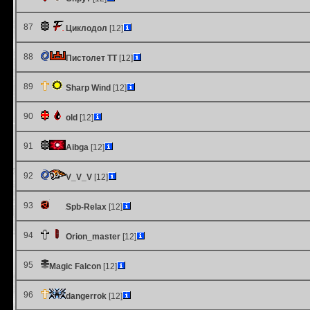
87
Циклодол
[12]
88
Пистолет ТТ
[12]
89
Sharp Wind
[12]
90
old
[12]
91
Aibga
[12]
92
V_V_V
[12]
93
Spb-Relax
[12]
94
Orion_master
[12]
95
Magic Falcon
[12]
96
dangerrok
[12]