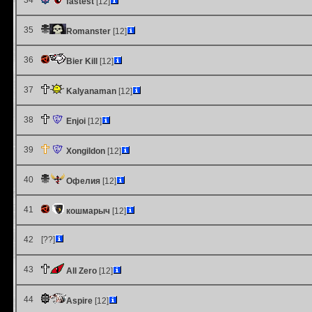
34
fastest
[12]
35
Romanster
[12]
36
Bier Kill
[12]
37
Kalyanaman
[12]
38
Enjoi
[12]
39
Xongildon
[12]
40
Офелия
[12]
41
кошмарыч
[12]
42
[??]
43
All Zero
[12]
44
Aspire
[12]