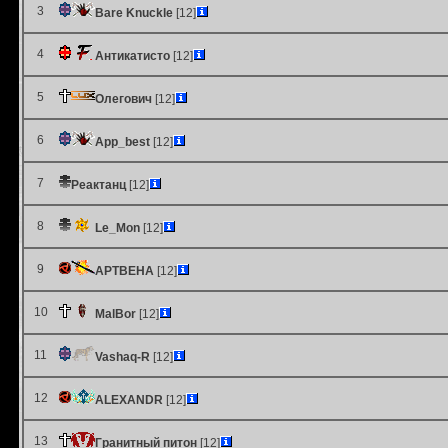
3
Bare Knuckle
[12]
4
Антикатисто
[12]
5
Олегович
[12]
6
App_best
[12]
7
Реактанц
[12]
8
Le_Mon
[12]
9
АРТВЕНА
[12]
10
MalBor
[12]
11
Vashaq-R
[12]
12
ALEXANDR
[12]
13
Гранитный питон
[12]