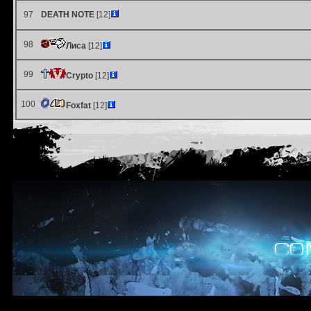
97
DEATH NOTE
[12]
98
Лиса
[12]
99
Crypto
[12]
100
Foxfat
[12]