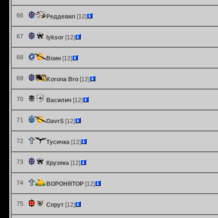
66
Реддевил
[12]
67
lyksor
[12]
68
Воин
[12]
69
Korona Bro
[12]
70
Василич
[12]
71
GavrS
[12]
72
Тусичка
[12]
73
Крузяка
[12]
74
ВОРОНЯТОР
[12]
75
Спрут
[12]