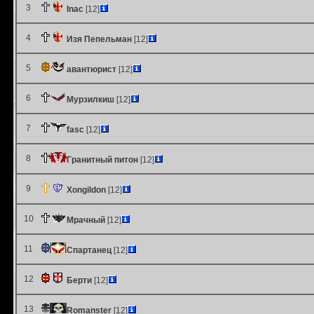
3
Inac
[12]
4
Изя Пепельман
[12]
5
авантюрист
[12]
6
Мурзилкиш
[12]
7
fasc
[12]
8
Гранитный питон
[12]
9
Xongildon
[12]
10
Мрачный
[12]
11
Спартанец
[12]
12
Берти
[12]
13
Romanster
[12]