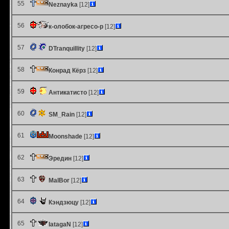
55
Neznayka
[12]
56
к-олобок-агресо-р
[12]
57
DTranquillity
[12]
58
Конрад Кёрз
[12]
59
Антикатисто
[12]
60
SM_Rain
[12]
61
Moonshade
[12]
62
Эредин
[12]
63
MalBor
[12]
64
Кэндзюцу
[12]
65
IatagaN
[12]