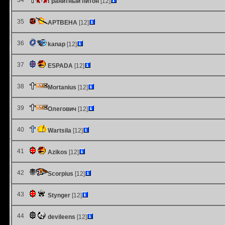
34
Гранитный питон
[12]
35
АРТВЕНА
[12]
36
kanap
[12]
37
ESPADA
[12]
38
Mortanius
[12]
39
Олегович
[12]
40
Wartsila
[12]
41
Azikos
[12]
42
Scorpius
[12]
43
Stynger
[12]
44
devileens
[12]