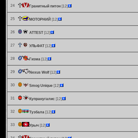
24
Гранитный питон
[12]
25
МОТОРНИЙ
[12]
26
ATTEST
[12]
27
УЛЬФАТ
[12]
28
Гизма
[12]
29
Nexus Wolf
[12]
30
Smog Unique
[12]
31
Купранугалис
[12]
32
Тузбала
[12]
33
Урыч
[12]