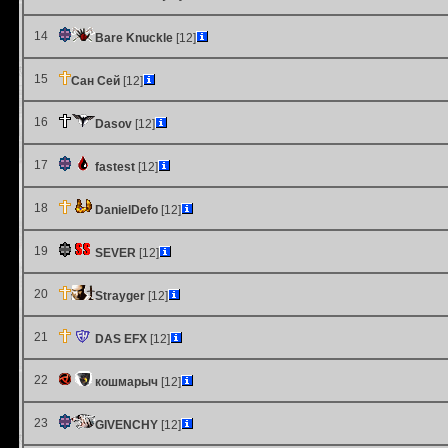
14
Bare Knuckle
[12]
15
Сан Сей
[12]
16
Dasov
[12]
17
fastest
[12]
18
DanielDefo
[12]
19
SEVER
[12]
20
Strayger
[12]
21
DAS EFX
[12]
22
кошмарыч
[12]
23
GIVENCHY
[12]