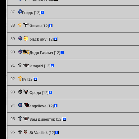
87
Гвидо
[12]
88
Яшкин
[12]
89
black sky
[12]
90
Дядя Гафыч
[12]
91
IatagaN
[12]
92
fly
[12]
93
Среда
[12]
94
angellove
[12]
95
Зам Директор
[12]
96
St Vasilisk
[12]