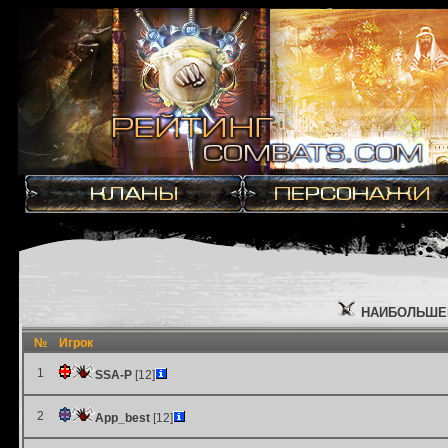
НАИБОЛЬШЕЕ
№
Игрок
1
SSA-P
[12]
2
App_best
[12]