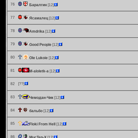
76
Баралгин
[12]
77
Ясамалец
[12]
78
Amdrika
[12]
79
Good People
[12]
80
Ole Lukoie
[12]
81
M-aloletk-a
[12]
82
[??]
83
Чемодан-Чик
[12]
84
бальбо
[12]
85
Floki From Hell
[12]
86
MucTep-X
[12]