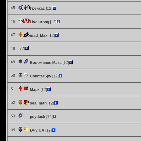
45
Гренкас
[12]
46
Livestrong
[12]
47
mad_Max
[12]
48
[??]
49
Воложинец Макс
[12]
50
CounterSpy
[12]
51
Mapk
[12]
52
sea_man
[12]
53
psyduck
[12]
54
LVIV UA
[12]