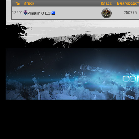
№
Игрок
Класс
Благородс
12291
250775
Pinguin O
[12]