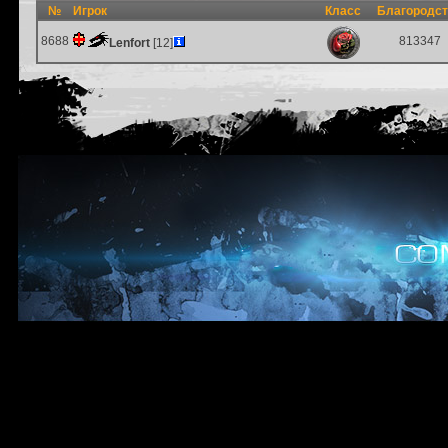
№
Игрок
Класс
Благородс
8688
813347
Lenfort
[12]