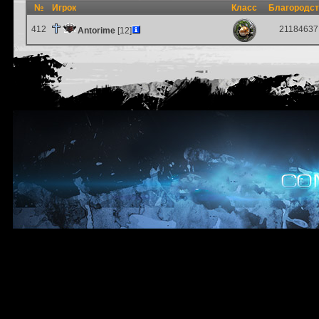
№
Игрок
Класс
Благородс
412
21184637
Antorime
[12]