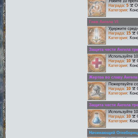
Убейте 10 прот
Награда
:
5
О
Категория
: Кон
Гнев Ангела VI
Удержите средн
Награда
:
15
Категория
: Кон
Защита чести Ангела тре
Используйте 10
Награда
:
10
Категория
: Кон
Жертва во славу Ангела 
Пожертвуйте со
Награда
:
10
Категория
: Кон
Защита чести Ангела тре
Используйте 10
Награда
:
10
Категория
: Кон
Начинающий Огнеборец