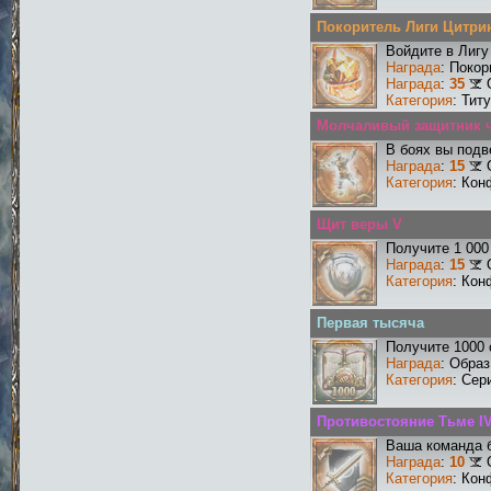
Покоритель Лиги Цитри
Войдите в Лигу
Награда
: Поко
Награда
:
35
Категория
: Тит
Молчаливый защитник ч
В боях вы подв
Награда
:
15
Категория
: Кон
Щит веры V
Получите 1 000
Награда
:
15
Категория
: Кон
Первая тысяча
Получите 1000 
Награда
: Образ
Категория
: Сер
Противостояние Тьме I
Ваша команда б
Награда
:
10
Категория
: Кон