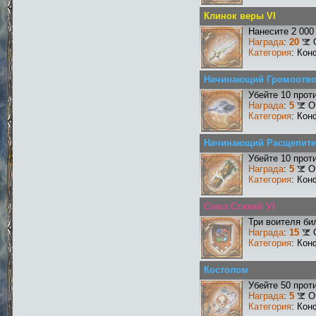
Клинок веры VI
Нанесите 2 000
Награда
:
20
Категория
: Кон
Начинающий Громоотв
Убейте 10 прот
Награда
:
5
О
Категория
: Кон
Начинающий Расщепит
Убейте 10 прот
Награда
:
5
О
Категория
: Кон
Союз Стихий VI
Три воителя би
Награда
:
15
Категория
: Кон
Костолом
Убейте 50 прот
Награда
:
5
О
Категория
: Кон