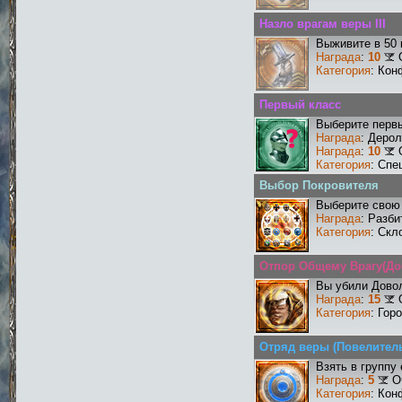
Назло врагам веры III
Выживите в 50
Награда
:
10
Категория
: Кон
Первый класс
Выберите первы
Награда
: Деро
Награда
:
10
Категория
: Спе
Выбор Покровителя
Выберите свою 
Награда
: Разби
Категория
: Скл
Отпор Общему Врагу(Д
Вы убили Дово
Награда
:
15
Категория
: Гор
Отряд веры (Повелитель
Взять в группу
Награда
:
5
О
Категория
: Кон