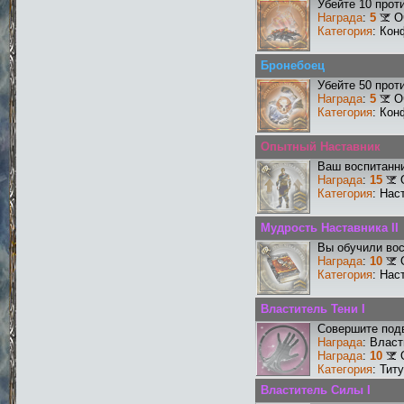
Убейте 10 прот
Награда
:
5
О
Категория
: Кон
Бронебоец
Убейте 50 прот
Награда
:
5
О
Категория
: Кон
Опытный Наставник
Ваш воспитанни
Награда
:
15
Категория
: Нас
Мудрость Наставника II
Вы обучили вос
Награда
:
10
Категория
: Нас
Властитель Тени I
Совершите подв
Награда
: Власт
Награда
:
10
Категория
: Тит
Властитель Силы I