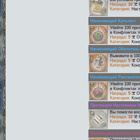
Награда
:
10
Категория
: Нас
Начинающий Культист
Убейте 100 про
в Конфликтах п
Награда
:
5
О
Категория
: Кон
Начинающий Обитатель
Выживите в 10
Награда
:
5
О
Категория
: Кон
Начинающий Рассекате
Убейте 100 про
в Конфликтах п
Награда
:
5
О
Категория
: Кон
Протекция Наставника II
Вы помогли вос
Награда
:
10
Категория
: Нас
Непобедимый воин чести