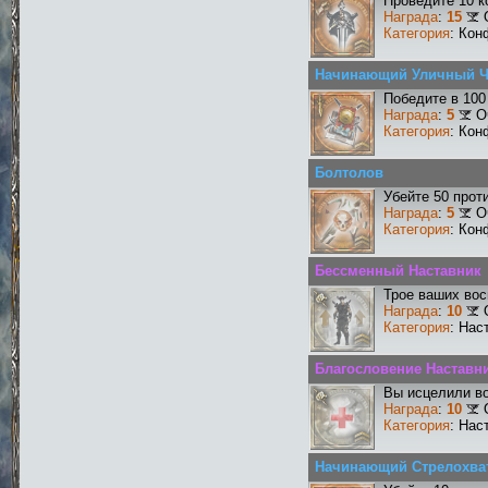
Проведите 10 к
Награда
:
15
Категория
: Кон
Начинающий Уличный 
Победите в 100
Награда
:
5
О
Категория
: Кон
Болтолов
Убейте 50 прот
Награда
:
5
О
Категория
: Кон
Бессменный Наставник
Трое ваших вос
Награда
:
10
Категория
: Нас
Благословение Наставни
Вы исцелили во
Награда
:
10
Категория
: Нас
Начинающий Стрелохва