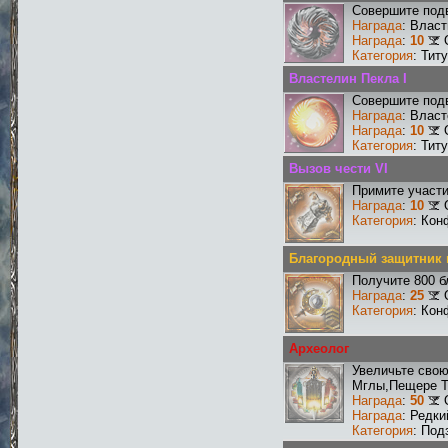
Совершите подв
Награда
: Власт
Награда
:
10
Категория
: Тит
Властелин Пекла I
Совершите подв
Награда
: Власт
Награда
:
10
Категория
: Тит
Вызов чести VI
Примите участи
Награда
:
10
Категория
: Кон
Благородный защитник 
Получите 800 б
Награда
:
25
Категория
: Кон
Археолог
Увеличьте сво
Мглы,Пещере Т
Награда
:
50
Награда
: Редк
Категория
: Под