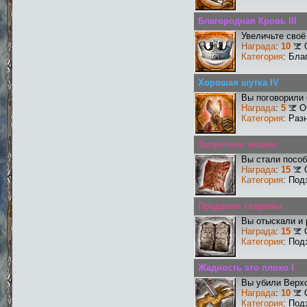
Благородная Кровь III
Увеличьте своё
Награда
:
10
Категория
: Бла
Хорошая шутка IV
Вы поговорили 
Награда
:
5
О
Категория
: Раз
Запретное знание
Вы стали пособ
Награда
:
15
Категория
: Под
Предания старины
Вы отыскали и
Награда
:
15
Категория
: Под
Жадность это плохо I
Вы убили Верхо
Награда
:
10
Категория
: Под