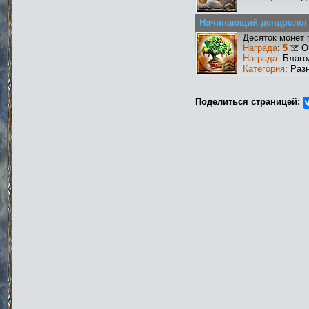
Начинающий дендролог
Десяток монет 
Награда
:
5
О
Награда
: Благ
Категория
: Раз
Поделиться страницей: