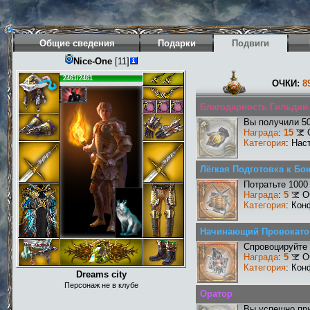
Общие сведения
Подарки
Подвиги
Nice-One
[11]
2461/2461
ОЧКИ:
8
Благодарность Гильдии I
Вы получили 50
Награда
:
15
Категория
: Нас
Лёгкая Подготовка к Бо
Потратьте 1000
Награда
:
5
О
Категория
: Кон
Начинающий Провокато
Спровоцируйте 
Награда
:
5
О
Категория
: Кон
Dreams city
Персонаж не в клубе
Оратор
Вы успешно при