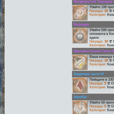
Продвинутый Тореадор
Убейте 100 про
Награда
:
10
Категория
: Кон
Ветродув
Убейте 500 про
оппонента в Ко
вдвое.
Награда
:
10
Категория
: Кон
Противостояние Свету II
Ваша команда б
Награда
:
10
Категория
: Кон
Защитник чести IV
Победите в 100
Награда
:
5
О
Категория
: Кон
Акробат
Убейте 50 прот
Награда
:
5
О
Категория
: Кон