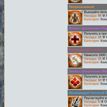
Неприкасаемый
Выиграйте бит
Награда
:
45
Категория
: Кон
Битва с фанатиками (П
Получить в про
Награда
:
10
Категория
: Кон
Рассекающий отблеск.
Нанесите 2400 
Награда
:
15
Категория
: Кон
Битва с фанатиками (М
Получить в про
Награда
:
10
Категория
: Кон
Начинающий Уличный 
Поучаствуйте в
Награда
:
5
О
Категория
: Кон