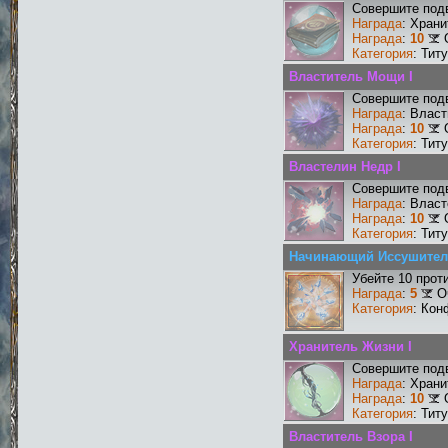
Совершите подв
Награда
: Хран
Награда
:
10
Категория
: Тит
Властитель Мощи I
Совершите подв
Награда
: Влас
Награда
:
10
Категория
: Тит
Властелин Недр I
Совершите подв
Награда
: Власт
Награда
:
10
Категория
: Тит
Начинающий Иссушите
Убейте 10 прот
Награда
:
5
О
Категория
: Кон
Хранитель Жизни I
Совершите подв
Награда
: Храни
Награда
:
10
Категория
: Тит
Властитель Взора I