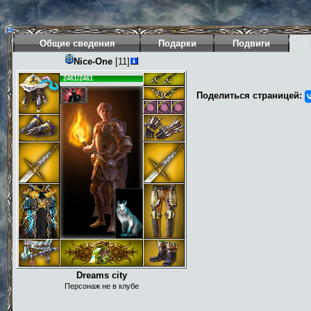
Общие сведения
Подарки
Подвиги
Nice-One
[11]
2461/2461
Поделиться страницей:
Dreams city
Персонаж не в клубе