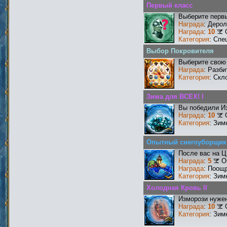
Первый класс
Выберите первы
Награда
: Деро
Награда
:
10
Категория
: Спе
Выбор Покровителя
Выберите свою 
Награда
: Разби
Категория
: Скл
Зима для ВСЕХ! I
Вы победили И
Награда
:
10
Категория
: Зим
Опытный снегоуборщик
После вас на Ц
Награда
:
5
О
Награда
: Поощ
Категория
: Зим
Холодная Кровь II
Изморози нужен
Награда
:
10
Категория
: Зим