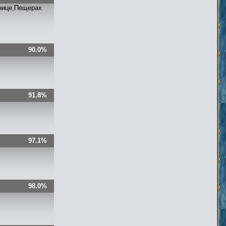
бнице,Пещерах
90.0%
91.8%
97.1%
98.0%