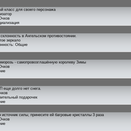
й класс для своего персонажа
лизатор
Очков
циализация
склонность в Ангельском противостоянии.
тое зеркало
онность: Общие
зморозь - самопровозглашённую королеву Зимы
Очков
ние
П еще долго нет снега.
чков
рительный подарочек
ние
 источник силы, принесите ей багровые кристаллы 3 раза
Очков
ние