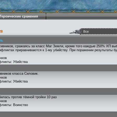
Героические сражения
28
ль
тивников, сражаясь за класс Маг Земли, кроме того каждые 250% ХП вы
нфликтах приравниваются к 1-му убийству. При поражении результаты 
чков
фликты: Убийства
ивников класса Силовик.
чков
фликты: Убийства
илась против тёмной тройки 10 раз
чков
фликты: Воинство