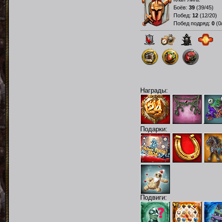
Боёв:
39
(
39/45
)
Побед:
12
(
12/20
)
Побед подряд:
0
(
0
Награды:
Подарки:
Подвиги: