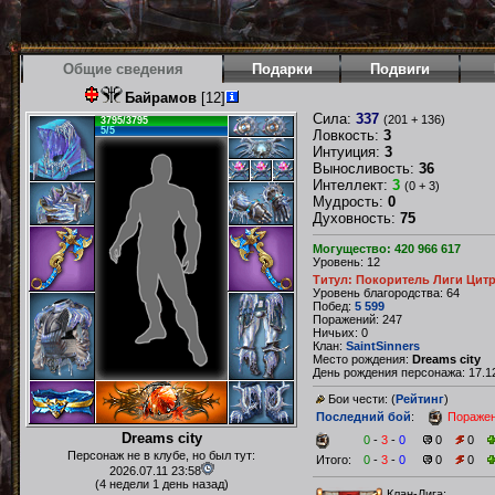
Общие сведения
Подарки
Подвиги
Байрамов
[12]
Сила:
337
(201 + 136)
3795/3795
5/5
Ловкость:
3
Интуиция:
3
Выносливость:
36
Интеллект:
3
(0 + 3)
Мудрость:
0
Духовность:
75
Могущество: 420 966 617
Уровень: 12
Титул: Покоритель Лиги Цит
Уровень благородства: 64
Побед:
5 599
Поражений: 247
Ничьих: 0
Клан:
SaintSinners
Место рождения:
Dreams city
День рождения персонажа: 17.12
Бои чести: (
Рейтинг
)
Последний бой
:
Пораже
Dreams city
0
-
3
-
0
0
0
Персонаж не в клубе, но был тут:
Итого:
0
-
3
-
0
0
0
2026.07.11 23:58
(4 недели 1 день назад)
Клан-Лига: