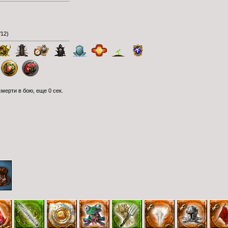
/12
)
мерти в бою, еще 0 сек.