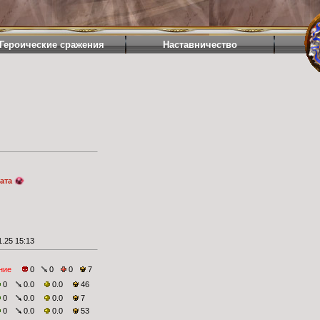
Героические сражения
Наставничество
ата
.25 15:13
ние
0
0
0
7
0
0.0
0.0
46
0
0.0
0.0
7
0
0.0
0.0
53