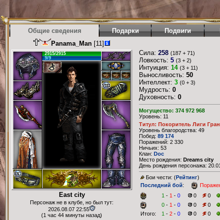
Общие сведения
Подарки
Подвиги
Panama_Man
[11]
Сила:
258
(187 + 71)
2915/2915
9/9
Ловкость:
5
(3 + 2)
Интуиция:
14
(3 + 11)
Выносливость:
50
Интеллект:
3
(0 + 3)
Мудрость:
0
Духовность:
0
Могущество: 374 972 968
Уровень: 11
Титул: Покоритель Лиги Гран
Уровень благородства: 49
Побед:
89 174
Поражений: 2 330
Ничьих: 53
Клан:
Doc
Место рождения:
Dreams city
День рождения персонажа: 20.01
Бои чести: (
Рейтинг
)
Последний бой
:
Пораже
East city
1
-
1
-
0
0
0
Персонаж не в клубе, но был тут:
0
-
1
-
0
0
0
2026.08.07 22:55
Итого:
1
-
2
-
0
0
0
(1 час 44 минуты назад)