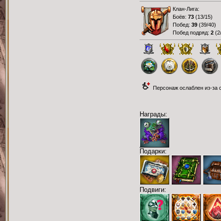
Клан-Лига:
Боёв:
73
(
13/15
)
Побед:
39
(
39/40
)
Побед подряд:
2
(
2
Персонаж ослаблен из-за с
Награды:
Подарки:
Подвиги: