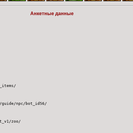
Анкетные данные
_items/
/guide/npc/bot_id56/
t_v1/zoo/