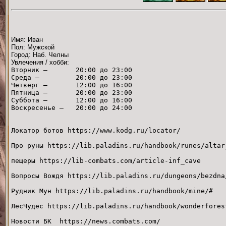
Имя: Иван
Пол: Мужской
Город: Наб. Челны
Увлечения / хобби:
Вторник — 20:00 до 23:00
Среда — 20:00 до 23:00
Четверг — 12:00 до 16:00
Пятница — 20:00 до 23:00
Суббота — 12:00 до 16:00
Воскресенье — 20:00 до 24:00
Локатор ботов https://www.kodg.ru/locator/
Про руны https://lib.paladins.ru/handbook/runes/altar
пещеры https://lib-combats.com/article-inf_cave
Вопросы Вождя https://lib.paladins.ru/dungeons/bezdna
Рудник Мун https://lib.paladins.ru/handbook/mine/#
ЛесЧудес https://lib.paladins.ru/handbook/wonderfores
Новости БК https://news.combats.com/