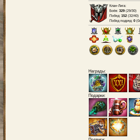
Клан-Лига:
Боёв:
329
(
29/30
)
Побед:
152
(
32/40
)
Побед подряд:
0
(
0
Награды:
Подарки:
Подвиги: