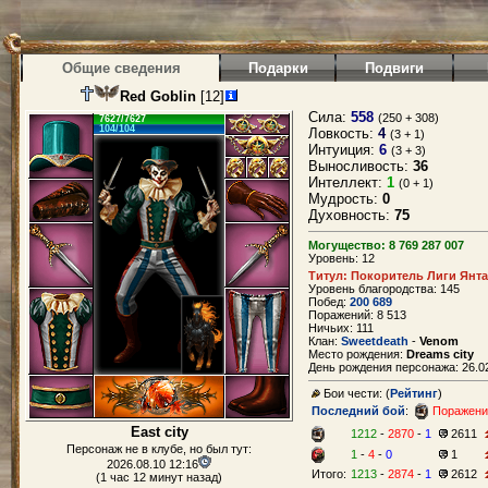
Общие сведения
Подарки
Подвиги
Red Goblin
[12]
Сила:
558
(250 + 308)
7627/7627
104/104
Ловкость:
4
(3 + 1)
Интуиция:
6
(3 + 3)
Выносливость:
36
Интеллект:
1
(0 + 1)
Мудрость:
0
Духовность:
75
Могущество: 8 769 287 007
Уровень: 12
Титул: Покоритель Лиги Янт
Уровень благородства: 145
Побед:
200 689
Поражений: 8 513
Ничьих: 111
Клан:
Sweetdeath
-
Venom
Место рождения:
Dreams city
День рождения персонажа: 26.02
Бои чести: (
Рейтинг
)
Последний бой
:
Поражени
East city
1212
-
2870
-
1
2611
Персонаж не в клубе, но был тут:
1
-
4
-
0
1
2026.08.10 12:16
Итого:
1213
-
2874
-
1
2612
(1 час 12 минут назад)