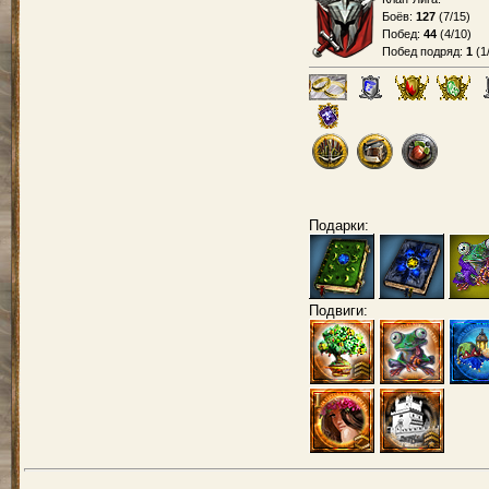
Боёв:
127
(
7/15
)
Побед:
44
(
4/10
)
Побед подряд:
1
(
1
Подарки:
Подвиги: