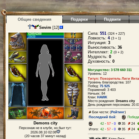
Общие сведения
Подарки
Подвиги
Sevim
[12]
Сила:
551
(324 + 227)
6300/6300
23/23
Ловкость:
4
(3 + 1)
Интуиция:
3
Выносливость:
36
Интеллект:
2
(0 + 2)
Мудрость:
0
Духовность:
0
Могущество: 3 578 660 311
Уровень: 12
Титул: Покоритель Лиги Янт
Уровень благородства: 107
Побед:
75 925
Поражений: 3 403
Ничьих: 84
Клан:
HAWK
Место рождения:
Dreams city
День рождения персонажа: 20.03
Бои чести: (
Рейтинг
)
Последний бой
:
Побед
Demons city
42
-
57
-
0
35
24
Персонаж не в клубе, но был тут:
Итого:
42
-
57
-
0
35
24
2026.08.10 02:08
(20 часов 37 минут назад)
Клан-Лига: