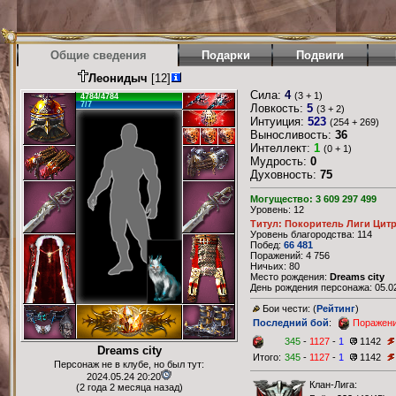
Общие сведения
Подарки
Подвиги
Леонидыч
[12]
Сила:
4
(3 + 1)
4784/4784
7/7
Ловкость:
5
(3 + 2)
Интуиция:
523
(254 + 269)
Выносливость:
36
Интеллект:
1
(0 + 1)
Мудрость:
0
Духовность:
75
Могущество: 3 609 297 499
Уровень: 12
Титул: Покоритель Лиги Цит
Уровень благородства: 114
Побед:
66 481
Поражений: 4 756
Ничьих: 80
Место рождения:
Dreams city
День рождения персонажа: 05.02
Бои чести: (
Рейтинг
)
Последний бой
:
Поражен
345
-
1127
-
1
1142
Dreams city
Итого:
345
-
1127
-
1
1142
Персонаж не в клубе, но был тут:
2024.05.24 20:20
Клан-Лига:
(2 года 2 месяца назад)