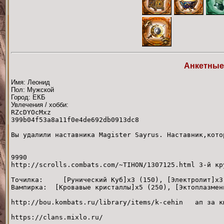
Анкетные
Имя: Леонид
Пол: Мужской
Город: ЕКБ
Увлечения / хобби:
RZcDYOcMxz
399b04f53a8a11f0e4de692db0913dc8
Вы удалили наставника Magister Sayrus. Наставник,кото
9990
http://scrolls.combats.com/~TIHON/1307125.html 3-й кр
Точилка: [Рунический Куб]x3 (150), [Электролит]x3 
Вампирка: [Кровавые кристаллы]x5 (250), [Эктоплазмен
http://bou.kombats.ru/library/items/k-cehin ап за к
https://clans.mixlo.ru/