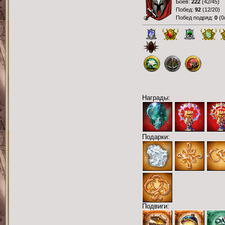
Боёв:
222
(
42/45
)
Побед:
92
(
12/20
)
Побед подряд:
0
(
0
Награды:
Подарки:
Подвиги: