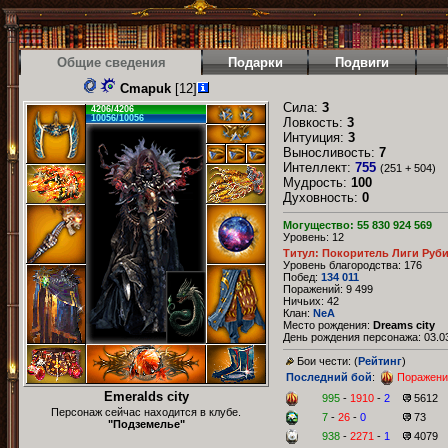
Общие сведения
Подарки
Подвиги
Cmapuk
[12]
Сила:
3
4206/4206
10056/10056
Ловкость:
3
Интуиция:
3
Выносливость:
7
Интеллект:
755
(251 + 504)
Мудрость:
100
Духовность:
0
Могущество: 55 830 924 569
Уровень: 12
Титул: Покоритель Лиги Руб
Уровень благородства: 176
Побед:
134 011
Поражений: 9 499
Ничьих: 42
Клан:
NeA
Место рождения:
Dreams city
День рождения персонажа: 03.03
Бои чести: (
Рейтинг
)
Последний бой
:
Поражени
Emeralds city
995
-
1910
-
2
5612
Персонаж сейчас находится в клубе.
7
-
26
-
0
73
"Подземелье"
938
-
2271
-
1
4079