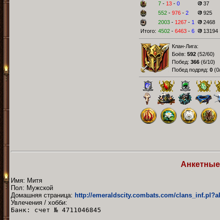
7
-
13
-
0
37
552
-
976
-
2
925
2003
-
1267
-
1
2468
Итого:
4502
-
6463
-
6
13194
Клан-Лига:
Боёв:
592
(
52/60
)
Побед:
366
(
6/10
)
Побед подряд:
0
(
0
Анкетные
Имя: Митя
Пол: Мужской
Домашняя страница:
http://emeraldscity.combats.com/clans_inf.pl?a
Увлечения / хобби:
Банк: счет № 4711046845