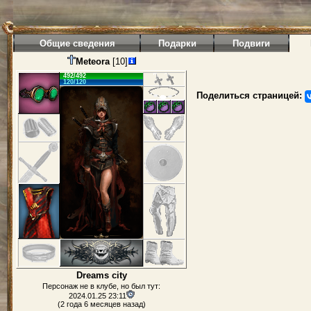
Общие сведения
Подарки
Подвиги
Meteora
[10]
492/492
120/120
Поделиться страницей:
Dreams city
Персонаж не в клубе, но был тут:
2024.01.25 23:11
(2 года 6 месяцев назад)