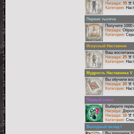
Награда
:
35
Категория
: Нас
Первая тысяча
Получите 1000 
Награда
: Образ
Категория
: Сер
Искусный Наставник
Ваш воспитанни
Награда
:
25
Категория
: Нас
Мудрость Наставника V
Вы обучили вос
Награда
:
20
Категория
: Нас
Первый класс
Выберите первы
Награда
: Деро
Награда
:
10
Категория
: Спе
Выгодный вклад I
Вы получили 10