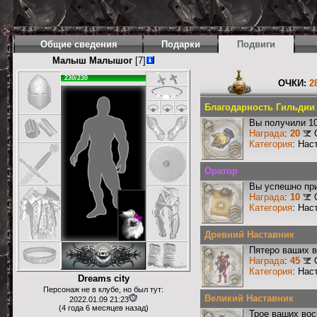
Общие сведения
Подарки
Подвиги
Малыш Малышог
[7]
230/230
ОЧКИ:
2
Благодарность Гильдии 
Вы получили 10
Награда
:
20
Категория
: Нас
Оратор
Вы успешно при
Награда
:
10
Категория
: Нас
Древний Наставник
Пятеро ваших в
Награда
:
45
Категория
: Нас
Dreams city
Персонаж не в клубе, но был тут:
Великий Наставник
2022.01.09 21:23
(4 года 6 месяцев назад)
Трое ваших вос