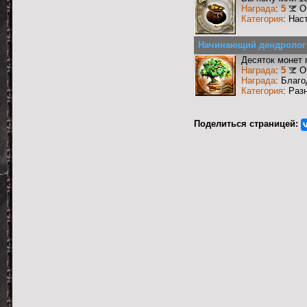
Награда
:
5
О
Категория
: Нас
Начинающий дендролог
Десяток монет 
Награда
:
5
О
Награда
: Благ
Категория
: Раз
Поделиться страницей: