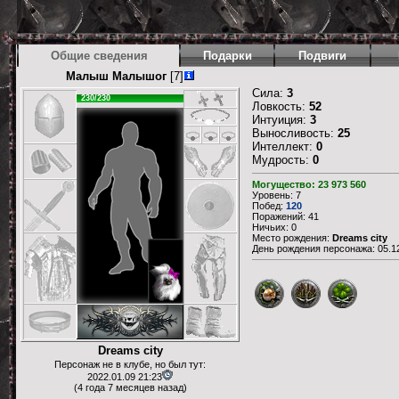
Общие сведения
Подарки
Подвиги
Малыш Малышог
[7]
Сила:
3
230/230
Ловкость:
52
Интуиция:
3
Выносливость:
25
Интеллект:
0
Мудрость:
0
Могущество: 23 973 560
Уровень: 7
Побед:
120
Поражений: 41
Ничьих: 0
Место рождения:
Dreams city
День рождения персонажа: 05.12
Dreams city
Персонаж не в клубе, но был тут:
2022.01.09 21:23
(4 года 7 месяцев назад)