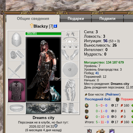
Общие сведения
Подарки
Подвиги
Blackzy
[7]
Сила:
3
351/351
Ловкость:
3
Интуиция:
56
(53 + 3)
Выносливость:
26
Интеллект:
0
Мудрость:
0
Могущество: 134 187 679
Уровень: 7
Уровень благородства: 3
Побед:
41
Поражений: 12
Ничьих: 0
Место рождения:
Dreams city
День рождения персонажа: 11.05
Бои чести: (
Рейтинг
)
Последний бой
:
Пораже
5
-
0
-
0
17
160
0
-
1
-
0
0
1
0
-
10
-
0
0
0
Dreams city
Итого:
5
-
11
-
0
17
160
Персонаж не в клубе, но был тут:
2026.02.07 04:31
(6 месяцев 4 дня назад)