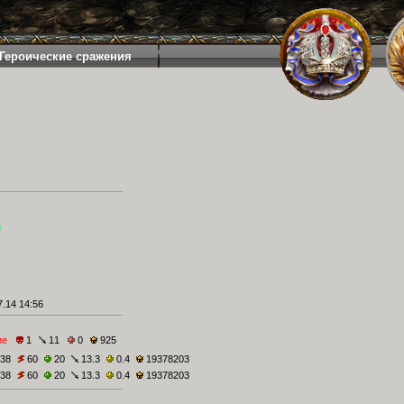
Героические сражения
.14 14:56
ие
1
11
0
925
38
60
20
13.3
0.4
19378203
38
60
20
13.3
0.4
19378203