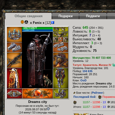
Общие сведения
Подарки
Подвиги
x Fenix x
[12]
Сила:
645
(254 + 391)
10677/10677
1100/1100
Ловкость:
8
(3 + 5)
Интуиция:
7
(3 + 4)
Выносливость:
40
Интеллект:
3
(0 + 3)
Мудрость:
0
Духовность:
75
Могущество: 70 407 723 400
Уровень: 12
Титул: Хранитель Жизни IV
Уровень благородства: 181
Побед:
104 635
Поражений: 28 251
Ничьих: 160
Клан:
OoD
Место рождения:
Dreams city
День рождения персонажа: 14.07
Бои чести: (
Рейтинг
)
Последний бой
:
Поражен
Dreams city
11157
-
12298
-
13
181
Персонаж не в клубе, но был тут:
Итого:
11157
-
12298
-
13
181
2026.08.07 09:50
(14 минут 53 секунды назад)
Клан-Лига: