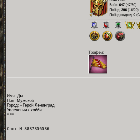
Боёв:
647
(
47/60
)
Побед:
296
(
16/20
)
Побед подряд:
0
(
0
Трофеи:
Имя: Дм.
Пол: Мужской
Город: - Герой Ленинград
Увлечения / хобби:
***
Счет N 3887856586