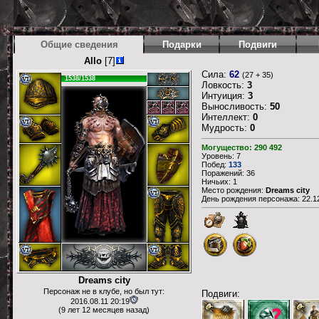
Общие сведения
Подарки
Подвиги
Allo
[7]
Сила:
62
(27 + 35)
1538/1538
Ловкость:
3
Интуиция:
3
Выносливость:
50
Интеллект:
0
Мудрость:
0
Могущество: 290 492
Уровень: 7
Побед:
133
Поражений: 36
Ничьих: 1
Место рождения:
Dreams city
День рождения персонажа: 22.12
Dreams city
Персонаж не в клубе, но был тут:
Подвиги:
2016.08.11 20:19
(9 лет 12 месяцев назад)