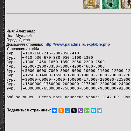
Имя: Александр
Пол: Мужской
Город: Днепр
Домашняя страница:
http://www.paladins.ru/exptable.php
Увлечения / хобби:
1ур. ├►110-160-215-280-350-410
2ур. ├►410-530-670-830-950-1100-1300
3ур. ├►1300-1450-1650-1850-2050-2200-2500
4ур. ├►2500-2900-3350-3800-4200-4600-5000
5ур. ├►5000-6000-7000-8000-9000-10000-11000-12000-12
6ур. ├►12500-14000-15500-17000-19000-21000-23000-270
7ур. ├►30000-60000-75000-150000-175000-200000-225000
8ур. ├►1500000-1750000-2000000-2175000-2300000-24000
9ур. ├►6000000-6500000-7500000-8500000-9000000-92500
Бой закончен. Всего вами нанесено урона: 3142 HP. Пол
Поделиться страницей: