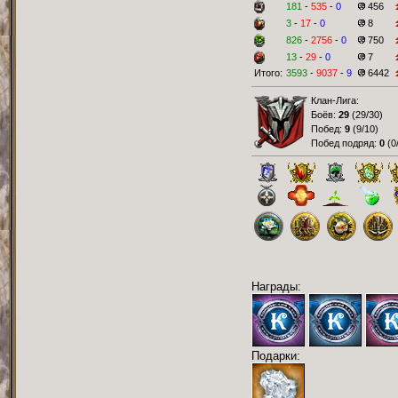
181
-
535
-
0
456
3
-
17
-
0
8
826
-
2756
-
0
750
13
-
29
-
0
7
Итого:
3593
-
9037
-
9
6442
Клан-Лига:
Боёв:
29
(
29/30
)
Побед:
9
(
9/10
)
Побед подряд:
0
(
0
Награды:
Подарки: