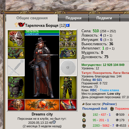
Общие сведения
Подарки
Подвиги
Тарелочка Борщя
[12]
Сила:
510
(258 + 252)
5976/5976
1125/1125
Ловкость:
4
(3 + 1)
Интуиция:
6
(3 + 3)
Выносливость:
36
Интеллект:
1
(0 + 1)
Мудрость:
0
Духовность:
75
Могущество: 12 928 104 849
Уровень: 12
Титул: Покоритель Лиги Янт
Уровень благородства: 144
Побед:
80 021
Поражений: 8 722
Ничьих: 73
Клан:
RBC
-
Глава клана
Место рождения:
Low city
День рождения персонажа: 07.10
Бои чести: (
Рейтинг
)
Последний бой
:
Поражен
Dreams city
192
-
437
-
1
509
Персонаж не в клубе, но был тут:
95
-
201
-
1
179
2026.05.13 22:46
2283
-
5062
-
7
4533
(2 месяца 3 недели назад)