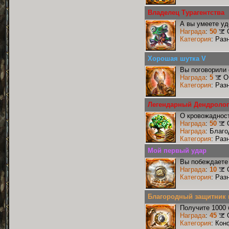
Владелец Турагентства
А вы умеете уд
Награда
:
50
Категория
: Раз
Хорошая шутка V
Вы поговорили 
Награда
:
5
О
Категория
: Раз
Легендарный Дендролог
О кровожадност
Награда
:
50
Награда
: Благ
Категория
: Раз
Мой первый удар
Вы побеждаете 
Награда
:
10
Категория
: Раз
Благородный защитник 
Получите 1000 
Награда
:
45
Категория
: Кон