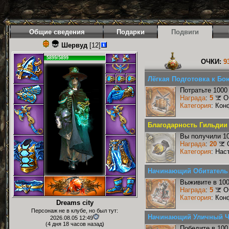
Общие сведения
Подарки
Подвиги
Шервуд
[12]
5899/5899
ОЧКИ:
9
Лёгкая Подготовка к Бо
Потратьте 1000
Награда
:
5
О
Категория
: Кон
Благодарность Гильдии 
Вы получили 10
Награда
:
20
Категория
: Нас
Начинающий Обитатель
Выживите в 10
Награда
:
5
О
Категория
: Кон
Dreams city
Персонаж не в клубе, но был тут:
Начинающий Уличный 
2026.08.05 12:49
(4 дня 18 часов назад)
Победите в 100