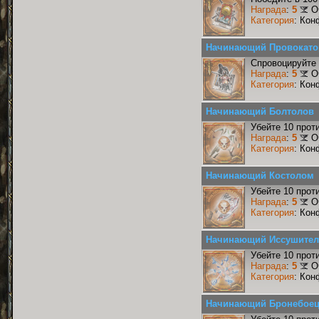
Награда
:
5
О
Категория
: Кон
Начинающий Провокато
Спровоцируйте 
Награда
:
5
О
Категория
: Кон
Начинающий Болтолов
Убейте 10 прот
Награда
:
5
О
Категория
: Кон
Начинающий Костолом
Убейте 10 прот
Награда
:
5
О
Категория
: Кон
Начинающий Иссушите
Убейте 10 прот
Награда
:
5
О
Категория
: Кон
Начинающий Бронебое