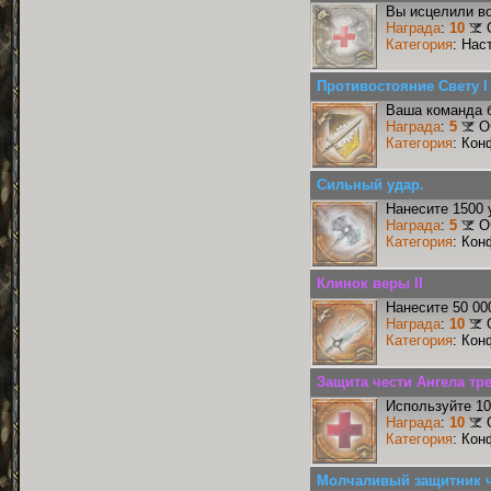
Вы исцелили во
Награда
:
10
Категория
: Нас
Противостояние Свету I
Ваша команда б
Награда
:
5
О
Категория
: Кон
Сильный удар.
Нанесите 1500 
Награда
:
5
О
Категория
: Кон
Клинок веры II
Нанесите 50 00
Награда
:
10
Категория
: Кон
Защита чести Ангела тр
Используйте 10
Награда
:
10
Категория
: Кон
Молчаливый защитник ч