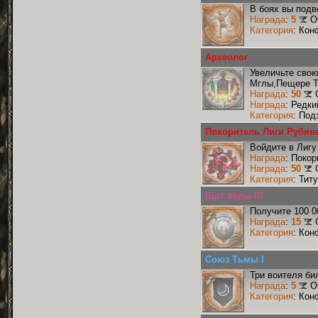
В боях вы подв
Награда
:
5
О
Категория
: Кон
Археолог
Увеличьте сво
Мглы,Пещере Т
Награда
:
50
Награда
: Редк
Категория
: Под
Покоритель Лиги Рубин
Войдите в Лигу
Награда
: Поко
Награда
:
50
Категория
: Тит
Щит веры III
Получите 100 0
Награда
:
15
Категория
: Кон
Союз Тьмы I
Три воителя би
Награда
:
5
О
Категория
: Кон