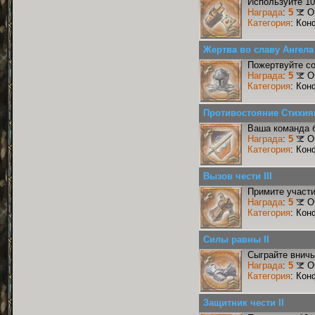
Используйте 10
Награда
:
5
О
Категория
: Кон
Жертва во славу Ангела 
Пожертвуйте со
Награда
:
5
О
Категория
: Кон
Противостояние Стихия
Ваша команда б
Награда
:
5
О
Категория
: Кон
Вызов чести III
Примите участи
Награда
:
5
О
Категория
: Кон
Силы равны II
Сыграйте вничь
Награда
:
5
О
Категория
: Кон
Защитник чести II