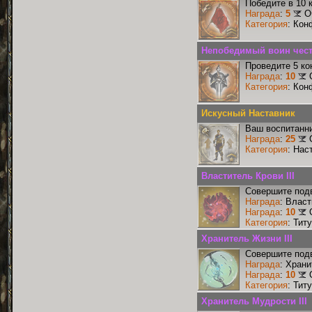
Победите в 10 
Награда
:
5
О
Категория
: Кон
Непобедимый воин чест
Проведите 5 ко
Награда
:
10
Категория
: Кон
Искусный Наставник
Ваш воспитанни
Награда
:
25
Категория
: Нас
Властитель Крови III
Совершите подв
Награда
: Власт
Награда
:
10
Категория
: Тит
Хранитель Жизни III
Совершите подв
Награда
: Храни
Награда
:
10
Категория
: Тит
Хранитель Мудрости III