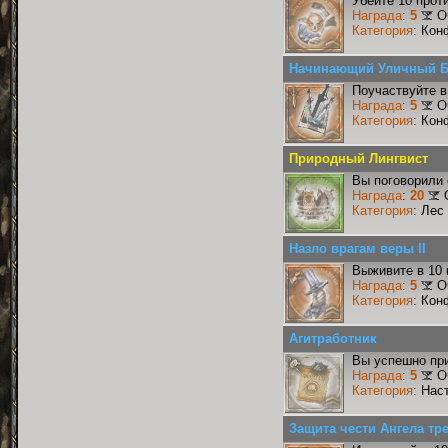
Убейте 10 прот
Награда
:
5
О
Категория
: Кон
Начинающий Уличный 
Поучаствуйте в
Награда
:
5
О
Категория
: Кон
Природный Лингвист
Вы поговорили 
Награда
:
20
Категория
: Лес
Назло врагам веры II
Выживите в 10
Награда
:
5
О
Категория
: Кон
Агитработник
Вы успешно при
Награда
:
5
О
Категория
: Нас
Защита чести Ангела тре