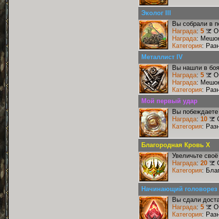
Эколог III
Вы собрали в п
Награда
:
5
О
Награда
: Мешо
Категория
: Раз
Металлист IV
Вы нашли в боя
Награда
:
5
О
Награда
: Мешо
Категория
: Раз
Мой первый удар
Вы побеждаете 
Награда
:
10
Категория
: Раз
Благородная Кровь X
Увеличьте своё
Награда
:
20
Категория
: Бла
Начинающий головорез
Вы сдали доста
Награда
:
5
О
Категория
: Раз