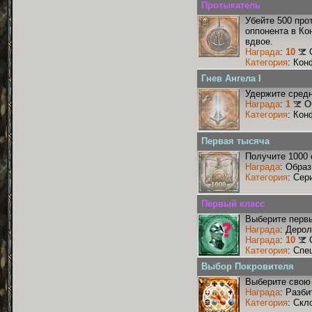
Протыкатель
Убейте 500 про
оппонента в Ко
вдвое.
Награда
:
10
Категория
: Кон
Гнев Ангела I
Удержите средн
Награда
:
1
О
Категория
: Кон
Первая тысяча
Получите 1000 
Награда
: Образ
Категория
: Сер
Первый класс
Выберите первы
Награда
: Деро
Награда
:
10
Категория
: Спе
Выбор Покровителя
Выберите свою 
Награда
: Разби
Категория
: Скл