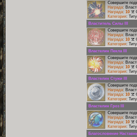
Совершите подв
Награда
: Власт
Награда
:
10
Категория
: Тит
Властитель Силы III
Совершите подв
Награда
: Власт
Награда
:
10
Категория
: Тит
Властелин Пекла III
Совершите подв
Награда
: Власт
Награда
:
10
Категория
: Тит
Властелин Стужи III
Совершите подв
Награда
: Власт
Награда
:
10
Категория
: Тит
Властелин Гроз III
Совершите подв
Награда
: Власт
Награда
:
10
Категория
: Тит
Благословение Наставни