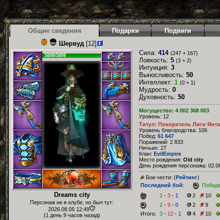
Общие сведения
Подарки
Подвиги
Шервуд
[12]
Сила:
414
(247 + 167)
5899/5899
Ловкость:
5
(3 + 2)
Интуиция:
3
Выносливость:
50
Интеллект:
1
(0 + 1)
Мудрость:
0
Духовность:
50
Могущество: 4 002 368 003
Уровень: 12
Титул: Покоритель Лиги Янт
Уровень благородства: 106
Побед:
61 647
Поражений: 2 833
Ничьих: 27
Клан:
EvilEmpire
Место рождения:
Old city
День рождения персонажа: 02.06
Бои чести: (
Рейтинг
)
Последний бой
:
Побед
Dreams city
1
-
3
-
1
2
10
Персонаж не в клубе, но был тут:
2
-
9
-
0
2
9
2026.08.05 12:49
Итого:
3
-
12
-
1
4
10
(1 день 9 часов назад)