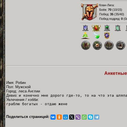
Клан-Лига:
Боёв:
70
(
10/15
)
Побед:
35
(
35/40
)
Побед подряд:
0
(
0
Анкетные
Имя: Робин
Пол: Мужской
Город: леса Англии
Девиз:
и конечно мне дорого где-то, то на что эта шляп
Увлечения / хобби:
граблю богатых - отдаю жене
Поделиться страницей: