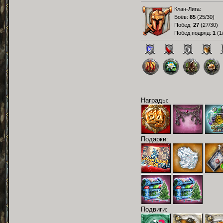
Клан-Лига:
Боёв:
85
(
25/30
)
Побед:
27
(
27/30
)
Побед подряд:
1
(
1
Награды:
Подарки:
Подвиги: