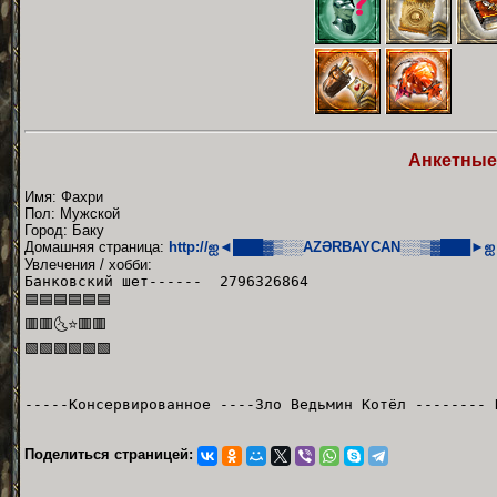
Анкетные
Имя: Фахри
Пол: Мужской
Город: Баку
Домашняя страница:
http://ஐ◄███▓▒░░AZƏRBAYCAN░░▒▓███►ஐ
Увлечения / хобби:
Банковский шет------ 2796326864
🟦🟦🟦🟦🟦🟦
🟥🟥🌜⭐🟥🟥
🟩🟩🟩🟩🟩🟩
-----Консервированное ----Зло Ведьмин Котёл -------- 
Поделиться страницей: