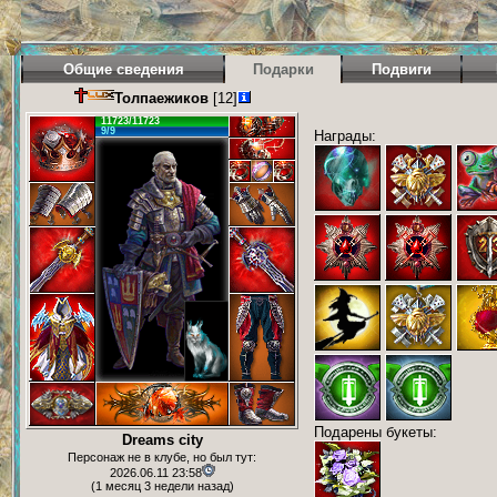
Общие сведения
Подарки
Подвиги
Толпаежиков
[12]
11723/11723
9/9
Награды:
Подарены букеты:
Dreams city
Персонаж не в клубе, но был тут:
2026.06.11 23:58
(1 месяц 3 недели назад)