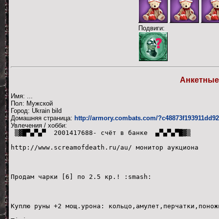
Подвиги:
Анкетные
Имя: ...
Пол: Мужской
Город: Ukrain bild
Домашняя страница:
http://armory.combats.com/?c48873f193911dd9
Увлечения / хобби:
▒▓█▀▄▀▄▀ 2001417688- счёт в банке ▄▀▄▀▄▀█▓▒
http://www.screamofdeath.ru/au/ монитор аукциона
Продам чарки [6] по 2.5 кр.! :smash:
Куплю руны +2 мощ.урона: кольцо,амулет,перчатки,понож