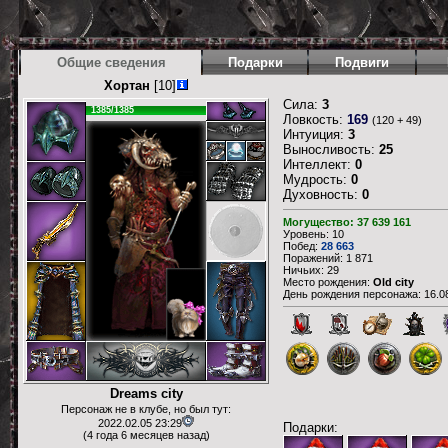
Общие сведения
Подарки
Подвиги
Хортан
[10]
Сила:
3
1385/1385
Ловкость:
169
(120 + 49)
Интуиция:
3
Выносливость:
25
Интеллект:
0
Мудрость:
0
Духовность:
0
Могущество: 37 639 161
Уровень: 10
Побед:
28 663
Поражений: 1 871
Ничьих: 29
Место рождения:
Old city
День рождения персонажа: 16.08
Dreams city
Персонаж не в клубе, но был тут:
2022.02.05 23:29
Подарки:
(4 года 6 месяцев назад)