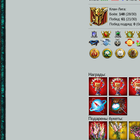
Клан-Лига:
Боёв:
148
(
28/30
)
Побед:
61
(
21/30
)
Побед подряд:
0
(
0
Награды:
Подарены букеты: