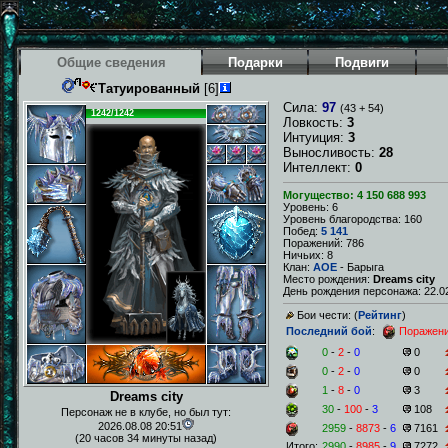
Общие сведения
Подарки
Подвиги
Татуированный
[6]
Сила:
97
(43 + 54)
1242/1242
Ловкость:
3
Интуиция:
3
Выносливость:
28
Интеллект:
0
Могущество: 4 150 688 993
Уровень: 6
Уровень благородства: 160
Побед:
5 141
Поражений: 786
Ничьих: 8
Клан:
AOE
- Барыга
Место рождения:
Dreams city
День рождения персонажа: 22.02
Бои чести: (
Рейтинг
)
Последний бой
:
Поражен
0
-
2
-
0
0
0
-
2
-
0
0
1
-
8
-
0
3
Dreams city
30
-
100
-
3
108
Персонаж не в клубе, но был тут:
2026.08.08 20:51
2959
-
8873
-
6
7161
(20 часов 34 минуты назад)
Итого:
2990
-
8985
-
9
7272