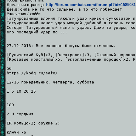
Город: Д-пилс, Рига
Домашняя страница:
http://forum.combats.com/forum.pl?id=158508
Девиз:
сила не то что сильнее, а то что побеждает
Увлечения / хобби:
Татуированный вломил тяжелый удар кривой сучковатой п
Татуированный нанес удар мощной дубиной в голень сопе
Сегодня Татуированный явно в ударе. Даже те удары, ко
его последний удар по ...
27.12.2016: Все екровые бонусы были отменены.
[Рунический Куб]x3, [Электролит]x3, [Странный порошок
[Кровавые кристаллы]x5, [Эктоплазменный порошок]x2, Р
56
https://kodg.ru/safe/
12-16 понедельник. четверга, суббота
1 5 10 20 25
189
2 U гордыня
ER кольцо-2; оружие 2;
ключи -6