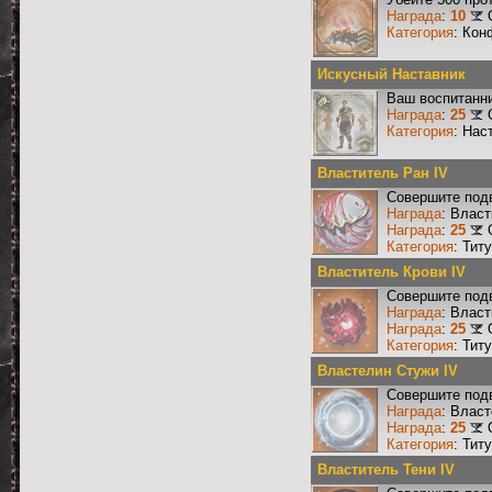
Награда
:
10
Категория
: Кон
Искусный Наставник
Ваш воспитанни
Награда
:
25
Категория
: Нас
Властитель Ран IV
Совершите подв
Награда
: Власт
Награда
:
25
Категория
: Тит
Властитель Крови IV
Совершите подв
Награда
: Власт
Награда
:
25
Категория
: Тит
Властелин Стужи IV
Совершите подв
Награда
: Влас
Награда
:
25
Категория
: Тит
Властитель Тени IV