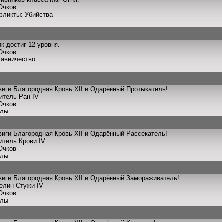
Очков
фликты: Убийства
к достиг 12 уровня.
Очков
тавничество
иги Благородная Кровь XII и Одарённый Протыкатель!
итель Ран IV
Очков
улы
иги Благородная Кровь XII и Одарённый Рассекатель!
итель Крови IV
Очков
улы
иги Благородная Кровь XII и Одарённый Замораживатель!
телин Стужи IV
Очков
улы