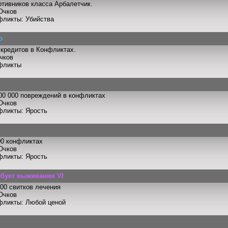
отивников класса Арбалетчик.
Очков
фликты: Убийства
ю
 кредитов в Конфликтах.
чков
фликты
00 000 повреждений в конфликтах
Очков
фликты: Ярость
00 конфликтах
Очков
фликты: Ярость
ебует выживания VI
00 свитков лечения
Очков
фликты: Любой ценой