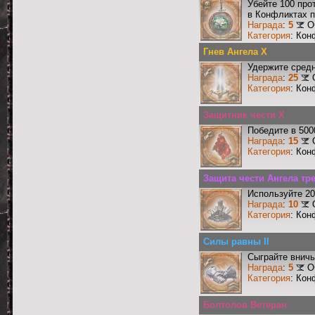
Убейте 100 про
в Конфликтах п
Награда
:
5
О
Категория
: Кон
Гнев Ангела X
Удержите средн
Награда
:
25
Категория
: Кон
Защитник чести X
Победите в 500
Награда
:
15
Категория
: Кон
Защита чести Ангела тр
Используйте 20
Награда
:
10
Категория
: Кон
Силы равны II
Сыграйте вничь
Награда
:
5
О
Категория
: Кон
Болтолов Ветеран