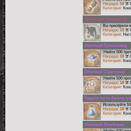
Награда
:
10
Категория
: Кон
Время для Покупок III
Вы приобрели в
Награда
:
15
Категория
: Нас
Опытный Громоотвод
Убейте 500 про
Награда
:
10
Категория
: Кон
Опытный Стрелохват
Убейте 500 про
Награда
:
10
Категория
: Кон
Защита чести Ангела тр
Используйте 50
Награда
:
10
Категория
: Кон
Опытный Огнеборец
Убейте 500 про