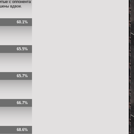
итые с оппонента
ьшены вдвое.
60.1%
65.5%
65.7%
66.7%
68.6%