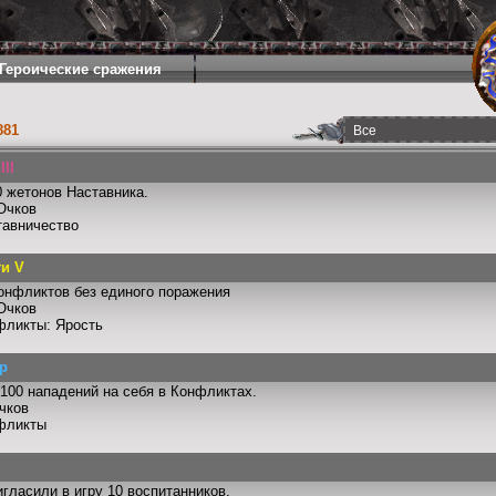
Героические сражения
881
II
 жетонов Наставника.
Очков
тавничество
и V
онфликтов без единого поражения
Очков
фликты: Ярость
р
100 нападений на себя в Конфликтах.
чков
фликты
гласили в игру 10 воспитанников.