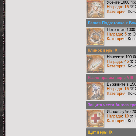
Убейте 1000 пр
Награда
:
15
Категория
: Кон
Лёгкая Подготовка к Бо
Потратьте 1000
Награда
:
5
О
Категория
: Кон
Клинок веры X
Нанесите 100 0
Награда
:
45
Категория
: Кон
Назло врагам веры VIII
Выживите в 15
Награда
:
15
Категория
: Кон
Защита чести Ангела тр
Используйте 20
Награда
:
10
Категория
: Кон
Щит веры IX