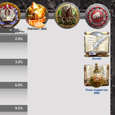
Рейтинг: 2811
2.0%
Scrolls
3.2%
6.0%
Очки подвигов:
3881
9.1%