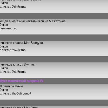
Очков
фликты: Убийства
ещей в магазине наставников на 50 жетонов.
Очков
тавничество
тивников класса Маг Воздуха.
Очков
фликты: Убийства
тивников класса Лучник.
Очков
фликты: Убийства
ебует магической энергии IV
0 свитков маны
Очков
фликты: Любой ценой
тивников класса Маг Огня.