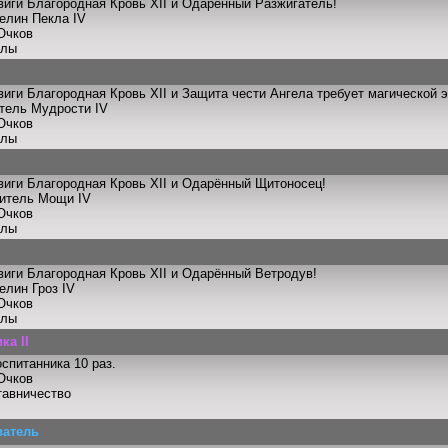
иги Благородная Кровь XII и Одарённый Разжигатель!
телин Пекла IV
Очков
улы
иги Благородная Кровь XII и Защита чести Ангела требует магической э
итель Мудрости IV
Очков
улы
иги Благородная Кровь XII и Одарённый Щитоносец!
титель Мощи IV
Очков
улы
иги Благородная Кровь XII и Одарённый Ветродув!
елин Гроз IV
Очков
улы
ка II
спитанника 10 раз.
Очков
тавничество
атель