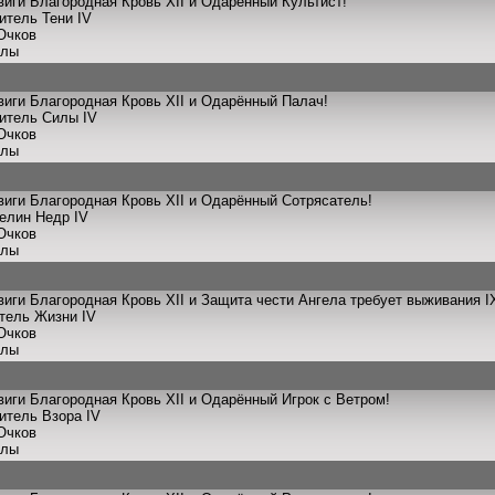
иги Благородная Кровь XII и Одарённый Культист!
итель Тени IV
Очков
улы
иги Благородная Кровь XII и Одарённый Палач!
титель Силы IV
Очков
улы
иги Благородная Кровь XII и Одарённый Сотрясатель!
телин Недр IV
Очков
улы
иги Благородная Кровь XII и Защита чести Ангела требует выживания I
итель Жизни IV
Очков
улы
иги Благородная Кровь XII и Одарённый Игрок с Ветром!
итель Взора IV
Очков
улы