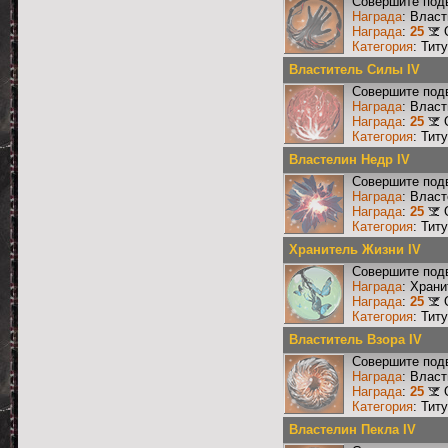
Совершите подв
Награда
: Власт
Награда
:
25
Категория
: Тит
Властитель Силы IV
Совершите подв
Награда
: Влас
Награда
:
25
Категория
: Тит
Властелин Недр IV
Совершите подв
Награда
: Влас
Награда
:
25
Категория
: Тит
Хранитель Жизни IV
Совершите подв
Награда
: Хран
Награда
:
25
Категория
: Тит
Властитель Взора IV
Совершите подв
Награда
: Власт
Награда
:
25
Категория
: Тит
Властелин Пекла IV