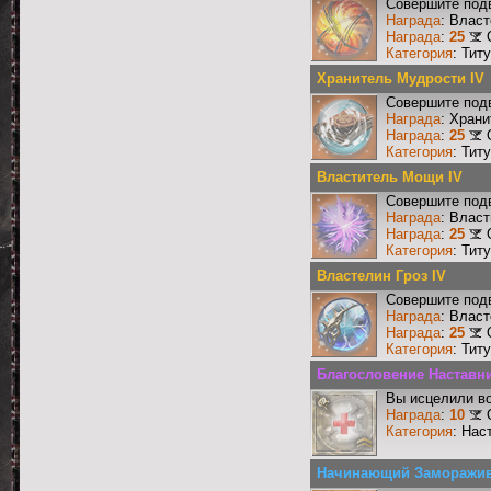
Совершите подв
Награда
: Влас
Награда
:
25
Категория
: Тит
Хранитель Мудрости IV
Совершите подв
Награда
: Хран
Награда
:
25
Категория
: Тит
Властитель Мощи IV
Совершите подв
Награда
: Влас
Награда
:
25
Категория
: Тит
Властелин Гроз IV
Совершите подв
Награда
: Власт
Награда
:
25
Категория
: Тит
Благословение Наставни
Вы исцелили во
Награда
:
10
Категория
: Нас
Начинающий Заморажив