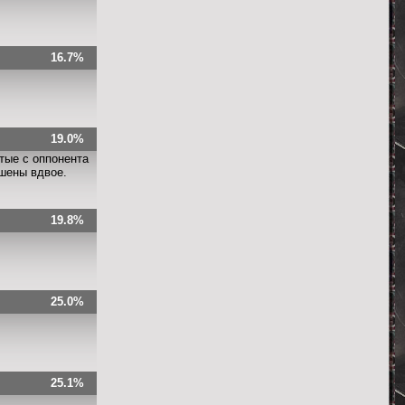
16.7%
19.0%
тые с оппонента
ьшены вдвое.
19.8%
25.0%
25.1%