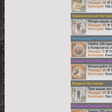
Награда
:
10
Категория
: Нас
Харизматичный Настав
Пятеро ваших в
Награда
:
25
Категория
: Нас
Начинающий Рассекате
Убейте 100 про
в Конфликтах п
Награда
:
5
О
Категория
: Кон
Защита чести Ангела тре
Используйте 10
Награда
:
10
Категория
: Кон
Мудрый Наставник
Трое ваших вос
Награда
:
25
Категория
: Нас
Опытный Расщепитель
Убейте 500 про