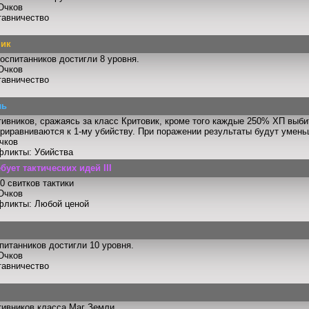
Очков
тавничество
ник
оспитанников достигли 8 уровня.
Очков
тавничество
ль
тивников, сражаясь за класс Критовик, кроме того каждые 250% ХП выби
риравниваются к 1-му убийству. При поражении результаты будут умен
чков
фликты: Убийства
бует тактических идей III
0 свитков тактики
Очков
фликты: Любой ценой
питанников достигли 10 уровня.
Очков
тавничество
тивников класса Маг Земли.