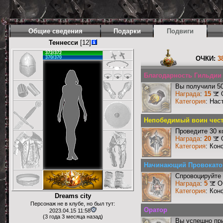
Общие сведения
Подарки
Подвиги
Теннесси
[12]
372/372
370/370
ОЧКИ:
3
Благодарность Гильдии I
Вы получили 50
Награда
:
15
Категория
: Нас
Непобедимый воин чест
Проведите 30 к
Награда
:
20
Категория
: Кон
Начинающий Провокато
Спровоцируйте 
Награда
:
5
О
Категория
: Кон
Dreams city
Персонаж не в клубе, но был тут:
Оратор
2023.04.15 11:58
(3 года 3 месяца назад)
Вы успешно при