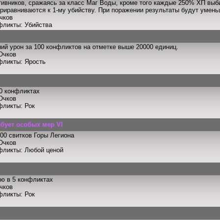
тивников, сражаясь за класс Маг Воды, кроме того каждые 250% ХП выб
риравниваются к 1-му убийству. При поражении результаты будут умен
чков
фликты: Убийства
ий урон за 100 конфликтов на отметке выше 20000 единиц.
Очков
фликты: Ярость
0 конфликтах
Очков
фликты: Рок
ебует особых мер VI
00 свитков Горы Легиона
Очков
фликты: Любой ценой
ю в 5 конфликтах
чков
фликты: Рок