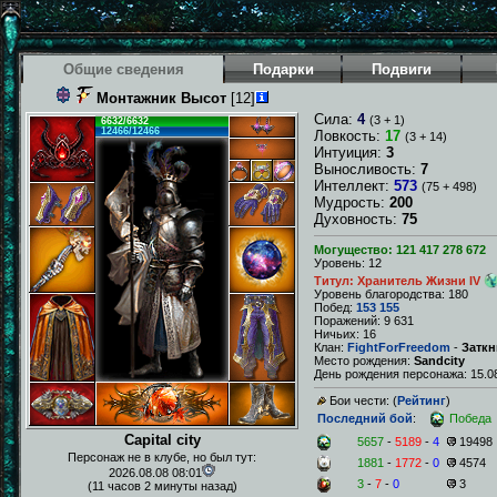
Общие сведения
Подарки
Подвиги
Монтажник Высот
[12]
Сила:
4
(3 + 1)
6632/6632
12466/12466
Ловкость:
17
(3 + 14)
Интуиция:
3
Выносливость:
7
Интеллект:
573
(75 + 498)
Мудрость:
200
Духовность:
75
Могущество: 121 417 278 672
Уровень: 12
Титул: Хранитель Жизни IV
Уровень благородства: 180
Побед:
153 155
Поражений: 9 631
Ничьих: 16
Клан:
FightForFreedom
-
Заткн
Место рождения:
Sandcity
День рождения персонажа: 15.08
Бои чести: (
Рейтинг
)
Последний бой
:
Победа
Capital city
5657
-
5189
-
4
19498
Персонаж не в клубе, но был тут:
1881
-
1772
-
0
4574
2026.08.08 08:01
3
-
7
-
0
3
(11 часов 2 минуты назад)