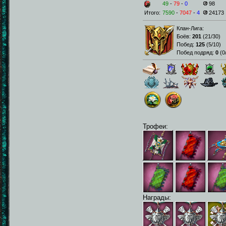
49
-
79
-
0
98
Итого:
7590
-
7047
-
4
24173
Клан-Лига:
Боёв:
201
(
21/30
)
Побед:
125
(
5/10
)
Побед подряд:
0
(
0
Трофеи:
Награды: