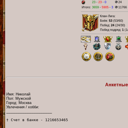
23
-
23
-
0
24
Итого:
3659
-
5905
-
3
11766
Клан-Лига:
Боёв:
53
(
53/60
)
Побед:
24
(
24/30
)
Побед подряд:
1
(
1
Анкетные
Имя: Николай
Пол: Мужской
Город: Москва
Увлечения / хобби:
____________________
† Счет в банке - 1216653465