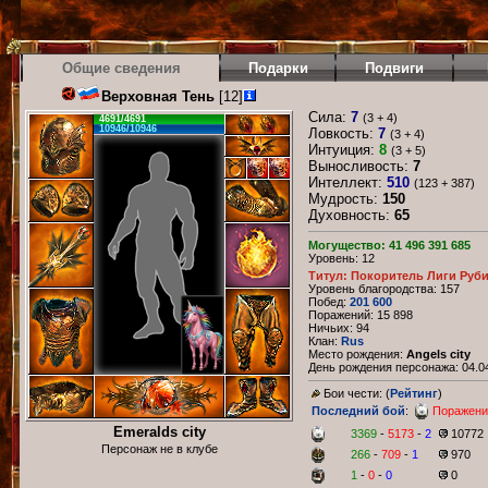
Общие сведения
Подарки
Подвиги
Верховная Тень
[12]
Сила:
7
(3 + 4)
4691/4691
10946/10946
Ловкость:
7
(3 + 4)
Интуиция:
8
(3 + 5)
Выносливость:
7
Интеллект:
510
(123 + 387)
Мудрость:
150
Духовность:
65
Могущество: 41 496 391 685
Уровень: 12
Титул: Покоритель Лиги Руб
Уровень благородства: 157
Побед:
201 600
Поражений: 15 898
Ничьих: 94
Клан:
Rus
Место рождения:
Angels city
День рождения персонажа: 04.04
Бои чести: (
Рейтинг
)
Последний бой
:
Поражени
Emeralds city
3369
-
5173
-
2
10772
Персонаж не в клубе
266
-
709
-
1
970
1
-
0
-
0
0