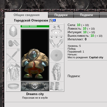
Общие сведения
Подарки
Подвиги
Городской Отморозок
[5]
Сила:
10
( + 10)
300000/300000
Ловкость:
10
( + 10)
Интуиция:
10
( + 10)
Выносливость:
10
( + 10)
Интеллект:
0
Уровень: 5
Побед:
Поражений: 1
Ничьих:
Место рождения:
Capital city
Подвиги:
Dreams city
Персонаж не в клубе