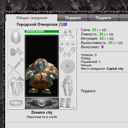
Общие сведения
Подарки
Подвиги
Городской Отморозок
[5]
Сила:
10
( + 10)
300000/300000
Ловкость:
10
( + 10)
Интуиция:
10
( + 10)
Выносливость:
10
( + 10)
Интеллект:
0
Уровень: 5
Побед:
Поражений: 1
Ничьих:
Место рождения:
Capital city
Подвиги:
Dreams city
Персонаж не в клубе